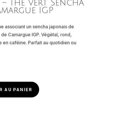
– Thé vert Sencha
amargue IGP
ue associant un sencha japonais de
lé de Camargue IGP. Végétal, rond,
 en caféine. Parfait au quotidien ou
R AU PANIER