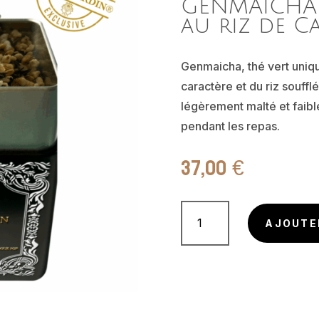
GENMAICHA 
au riz de C
Genmaicha, thé vert uniq
caractère et du riz souff
légèrement malté et faible
pendant les repas.
37,00
€
quantité
AJOUTE
de
GENMAICHA
–
Thé