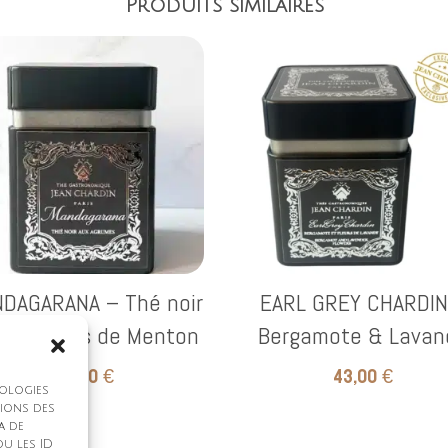
Produits similaires
DAGARANA – Thé noir
EARL GREY CHARDIN
x agrumes de Menton
Bergamote & Lavan
85,00
€
43,00
€
nologies
tions des
a de
u les ID