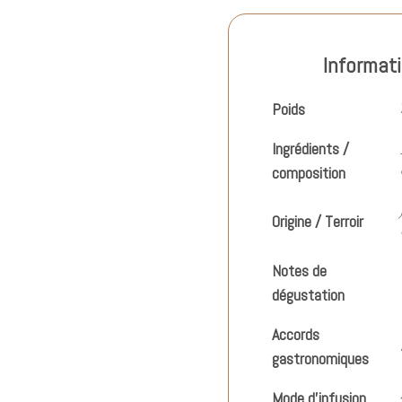
vert
Sencha
Informat
au
riz
Poids
de
Ingrédients /
Camargue
composition
IGP
Origine / Terroir
Notes de
dégustation
Accords
gastronomiques
Mode d’infusion