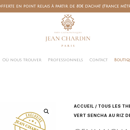
fferte en point relais à partir de 80€ d’achat (France mét
Où nous trouver
Professionnels
Contact
Boutiq
ACCUEIL
/
TOUS LES TH
VERT SENCHA AU RIZ D