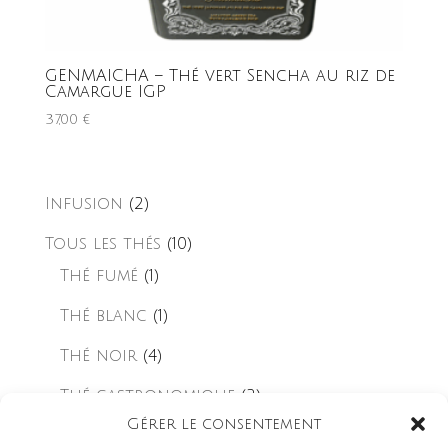
GENMAICHA – Thé vert Sencha au riz de
Camargue IGP
37,00
€
Infusion
(2)
Tous les thés
(10)
Thé fumé
(1)
Thé blanc
(1)
Thé noir
(4)
Thé gastronomique
(2)
Gérer le consentement
Thés parfumés
(6)