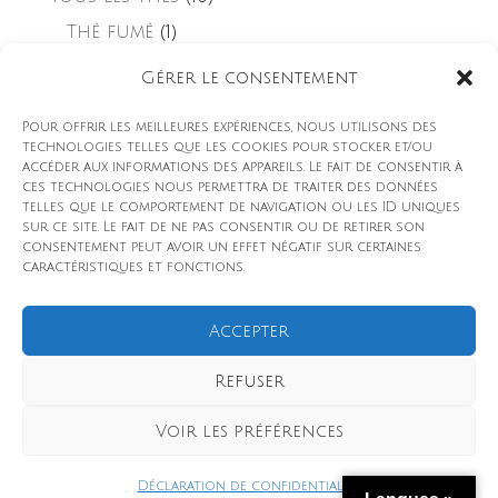
Thé fumé
(1)
Thé blanc
(1)
Gérer le consentement
Thé noir
(4)
Pour offrir les meilleures expériences, nous utilisons des
technologies telles que les cookies pour stocker et/ou
Thé gastronomique
(2)
accéder aux informations des appareils. Le fait de consentir à
ces technologies nous permettra de traiter des données
telles que le comportement de navigation ou les ID uniques
Thés parfumés
(6)
sur ce site. Le fait de ne pas consentir ou de retirer son
consentement peut avoir un effet négatif sur certaines
Thé vert
(4)
caractéristiques et fonctions.
Accepter
Refuser
© Copyright 2025 Jean Chardin –
Mentions légales
–
Voir les préférences
CGV
-
Politique d'expedition
- Une création de
Les
Déclaration de confidentialité
Devantiers